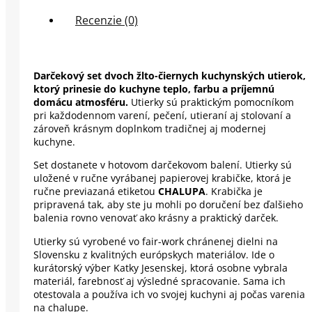
Recenzie (0)
Darčekový set dvoch žlto-čiernych kuchynských utierok,
ktorý prinesie do kuchyne teplo, farbu a príjemnú
domácu atmosféru.
Utierky sú praktickým pomocníkom
pri každodennom varení, pečení, utieraní aj stolovaní a
zároveň krásnym doplnkom tradičnej aj modernej
kuchyne.
Set dostanete v hotovom darčekovom balení. Utierky sú
uložené v ručne vyrábanej papierovej krabičke, ktorá je
ručne previazaná etiketou
CHALUPA
. Krabička je
pripravená tak, aby ste ju mohli po doručení bez ďalšieho
balenia rovno venovať ako krásny a praktický darček.
Utierky sú vyrobené vo fair-work chránenej dielni na
Slovensku z kvalitných európskych materiálov. Ide o
kurátorský výber Katky Jesenskej, ktorá osobne vybrala
materiál, farebnosť aj výsledné spracovanie. Sama ich
otestovala a používa ich vo svojej kuchyni aj počas varenia
na chalupe.