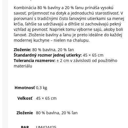
Kombinácia 80 % bavlny a 20 % ľanu prináša vysokú
savosť, príjemnosť na dotyk a jednoduchú starostlivosť. V
porovnaní s tradičnými čisto ľanovými utierkami sa menej
krčia, ľahšie sa udržiavajú a dlhšie si zachovávajú pekný
vzhľad aj pevnosť. Napriek tomu výborne sajú, akoby boli
ľanové. Zloženie bavlny a ľanu je preto ideálne do každej
modernej kuchyne – nielen na chalupu.
Zloženie:
80 % bavlna, 20 % ľan
Štandardný rozmer jednej utierky:
45 × 65 cm
Tolerancia rozmerov:
± 2 cm v závislosti od použitého
materiálu
Hmotnosť
0,3 kg
Veľkosť
45 × 65 cm
Zloženie
80 % bavlna, 20 % ľan
BAR
UM424425