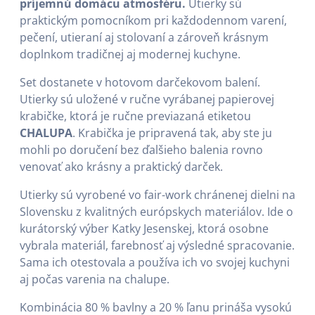
príjemnú domácu atmosféru.
Utierky sú
praktickým pomocníkom pri každodennom varení,
pečení, utieraní aj stolovaní a zároveň krásnym
doplnkom tradičnej aj modernej kuchyne.
Set dostanete v hotovom darčekovom balení.
Utierky sú uložené v ručne vyrábanej papierovej
krabičke, ktorá je ručne previazaná etiketou
CHALUPA
. Krabička je pripravená tak, aby ste ju
mohli po doručení bez ďalšieho balenia rovno
venovať ako krásny a praktický darček.
Utierky sú vyrobené vo fair-work chránenej dielni na
Slovensku z kvalitných európskych materiálov. Ide o
kurátorský výber Katky Jesenskej, ktorá osobne
vybrala materiál, farebnosť aj výsledné spracovanie.
Sama ich otestovala a používa ich vo svojej kuchyni
aj počas varenia na chalupe.
Kombinácia 80 % bavlny a 20 % ľanu prináša vysokú