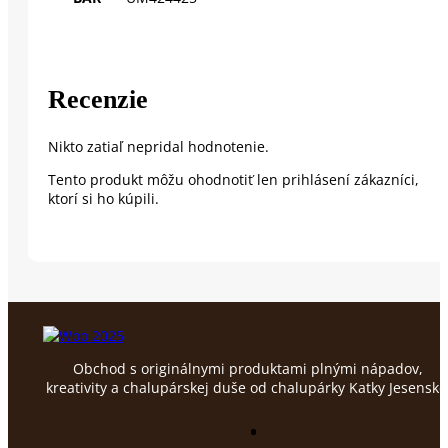
Recenzie
Nikto zatiaľ nepridal hodnotenie.
Tento produkt môžu ohodnotiť len prihlásení zákazníci,
ktorí si ho kúpili.
Obchod s originálnymi produktami plnými nápadov,
kreativity a chalupárskej duše od chalupárky Katky Jesenske