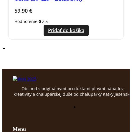
59,90
€
Hodnotenie
0
z 5
Pridať do košíka
Obchod s originálnymi produktami plnými nápadov,
kreativity a chalupárskej duše od chalupárky Katky Jesenske
Menu