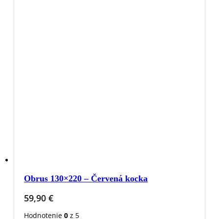
Obrus 130×220 – Červená kocka
59,90
€
Hodnotenie
0
z 5